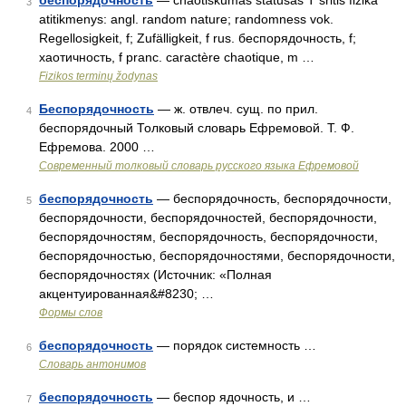
беспорядочность
— chaotiškumas statusas T sritis fizika
3
atitikmenys: angl. random nature; randomness vok.
Regellosigkeit, f; Zufälligkeit, f rus. беспорядочность, f;
хаотичность, f pranc. caractère chaotique, m …
Fizikos terminų žodynas
Беспорядочность
— ж. отвлеч. сущ. по прил.
4
беспорядочный Толковый словарь Ефремовой. Т. Ф.
Ефремова. 2000 …
Современный толковый словарь русского языка Ефремовой
беспорядочность
— беспорядочность, беспорядочности,
5
беспорядочности, беспорядочностей, беспорядочности,
беспорядочностям, беспорядочность, беспорядочности,
беспорядочностью, беспорядочностями, беспорядочности,
беспорядочностях (Источник: «Полная
акцентуированная&#8230; …
Формы слов
беспорядочность
— порядок системность …
6
Словарь антонимов
беспорядочность
— беспор ядочность, и …
7